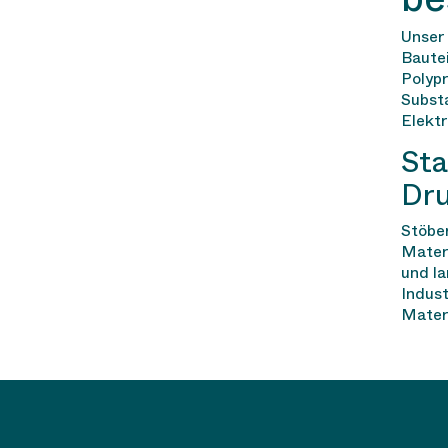
Unse
Bautei
Polyp
Substa
Elektr
Sta
Dru
Stöbe
Materi
und la
Indust
Materi