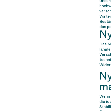
Unser
hochw
versc
Vortei
Bestä
das pe
Ny
Das
N
langle
Versch
techn
Wider
Ny
ma
Wenn I
die id
Stabil