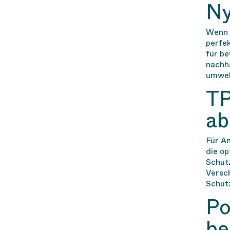
Ny
Wenn 
perfek
für b
nachha
umwel
TP
ab
Für An
die op
Schut
Versch
Schut
Po
be