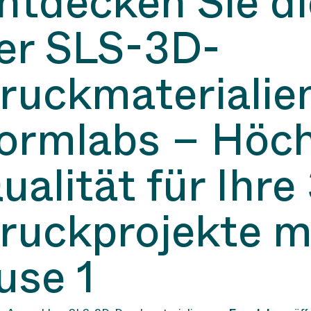
ntdecken Sie die
er SLS-3D-
ruckmaterialie
ormlabs – Höc
ualität für Ihre
ruckprojekte m
use 1