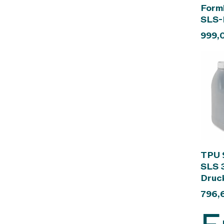
In
Form
SLS-P
999,
In
TPU 
SLS 
Druc
796,