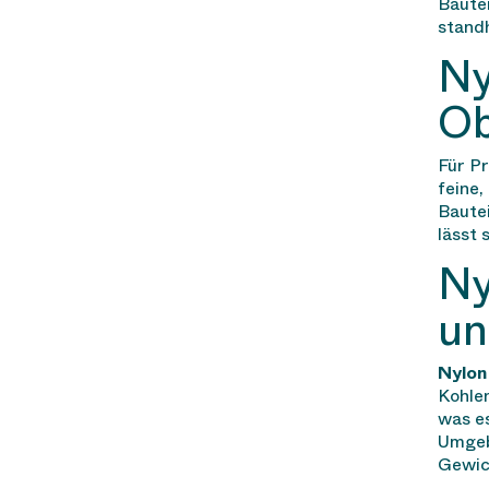
Baute
stand
Ny
Ob
Für Pr
feine,
Bautei
lässt 
Ny
un
Nylon
Kohlen
was e
Umgebu
Gewic