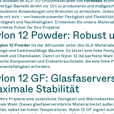
e Auswahl an SLS-3D-Druckmaterialien von
Formlabs
eröff
ertige Bauteile direkt vor Ort zu produzieren und maßgesc
hiedenste Anwendungen und Branchen zu entwickeln. Jedes P
le mit sich – von beeindruckender Festigkeit und Flexibilität
ndigkeit und Nachhaltigkeit. Entdecken Sie unsere Material
rfekte Pulver für Ihre Projekte!
lon 12 Powder: Robust un
ylon 12 Powder
ist der Allrounder unter den SLS-Materialie
bige und funktionsfähige Bauteile. Es bietet eine hohe Fest
leiß und Chemikalien. Damit ist Nylon 12 die perfekte Wahl
ische Komponenten und Endverbrauchsteile, die eine hohe P
standsfähigkeit erfordern.
lon 12 GF: Glasfaservers
ximale Stabilität
hre Projekte eine zusätzliche Festigkeit und Wärmebeständ
eale Wahl. Dieses glasfaserverstärkte Material bietet auße
ität, selbst bei hohen Temperaturen. Nylon 12 GF eignet sic