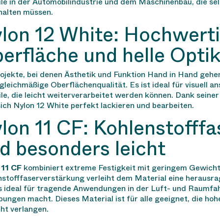
ile in der Automobilindustrie und dem Maschinenbau, die s
halten müssen.
lon 12 White: Hochwert
erfläche und helle Opti
ojekte, bei denen Ästhetik und Funktion Hand in Hand gehe
 gleichmäßige Oberflächenqualität. Es ist ideal für visuell
le, die leicht weiterverarbeitet werden können. Dank seiner
sich Nylon 12 White perfekt lackieren und bearbeiten.
lon 11 CF: Kohlenstofffa
d besonders leicht
 11 CF
kombiniert extreme Festigkeit mit geringem Gewicht
stofffaserverstärkung verleiht dem Material eine herausra
s ideal für tragende Anwendungen in der Luft- und Raumfah
ngen macht. Dieses Material ist für alle geeignet, die ho
ht verlangen.