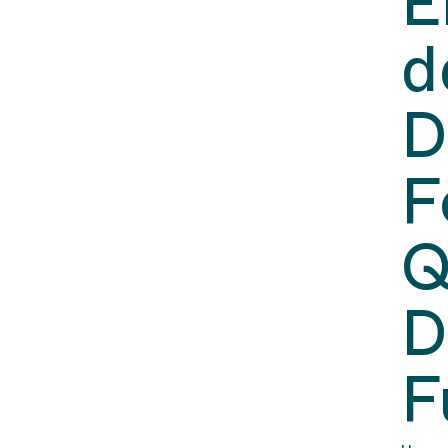
E
d
D
F
Q
D
F