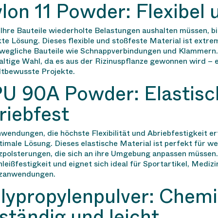
lon 11 Powder: Flexibel 
Ihre Bauteile wiederholte Belastungen aushalten müssen, b
te Lösung. Dieses flexible und stoßfeste Material ist extrem
ewegliche Bauteile wie Schnappverbindungen und Klammern. 
ltige Wahl, da es aus der Rizinuspflanze gewonnen wird – e
tbewusste Projekte.
U 90A Powder: Elastisc
riebfest
wendungen, die höchste Flexibilität und Abriebfestigkeit er
timale Lösung. Dieses elastische Material ist perfekt für w
zpolsterungen, die sich an ihre Umgebung anpassen müssen.
leißfestigkeit und eignet sich ideal für Sportartikel, Medi
zanwendungen.
lypropylenpulver: Chem
ständig und leicht