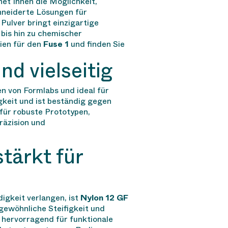
net Ihnen die Möglichkeit,
hneiderte Lösungen für
ulver bringt einzigartige
 bis hin zu chemischer
ien für den
Fuse 1
und finden Sie
d vielseitig
n von Formlabs und ideal für
igkeit und ist beständig gegen
 für robuste Prototypen,
räzision und
tärkt für
igkeit verlangen, ist
Nylon 12 GF
rgewöhnliche Steifigkeit und
h hervorragend für funktionale