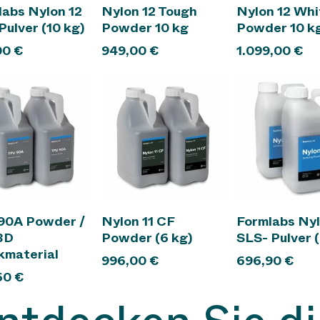
 den Warenkorb
In den Warenkorb
In den Ware
labs Nylon 12
Nylon 12 Tough
Nylon 12 Whi
ulver (10 kg)
Powder 10 kg
Powder 10 k
00
€
949,00
€
1.099,00
€
 den Warenkorb
In den Warenkorb
In den Ware
90A Powder /
Nylon 11 CF
Formlabs Nyl
3D
Powder (6 kg)
SLS- Pulver (
kmaterial
996,00
€
696,90
€
60
€