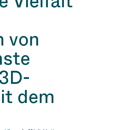
 Vielfalt
n von
hste
 3D-
it dem